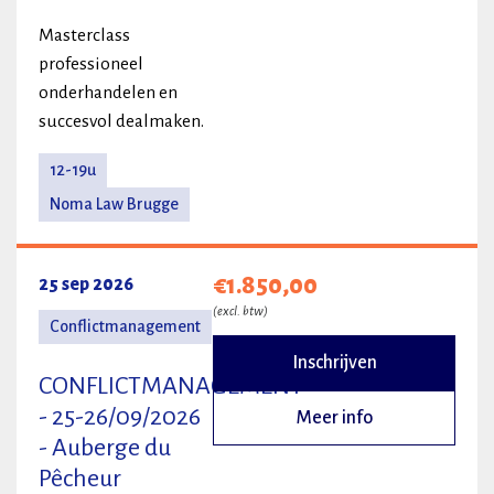
Masterclass
professioneel
onderhandelen en
succesvol dealmaken.
12-19u
Noma Law Brugge
€1.850,00
25 sep 2026
(excl. btw)
Conflictmanagement
Inschrijven
CONFLICTMANAGEMENT
- 25-26/09/2026
Meer info
- Auberge du
Pêcheur