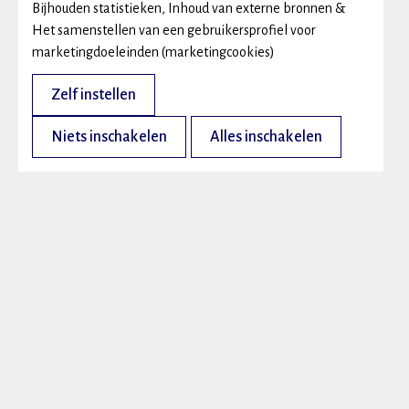
Bijhouden statistieken, Inhoud van externe bronnen &
Het samenstellen van een gebruikersprofiel voor
marketingdoeleinden (marketingcookies)
Zelf instellen
Niets inschakelen
Alles inschakelen
New Deal Academy is geregistreerd bij de kmo-portefeuille (DV.O236056 - 
Opleidingen