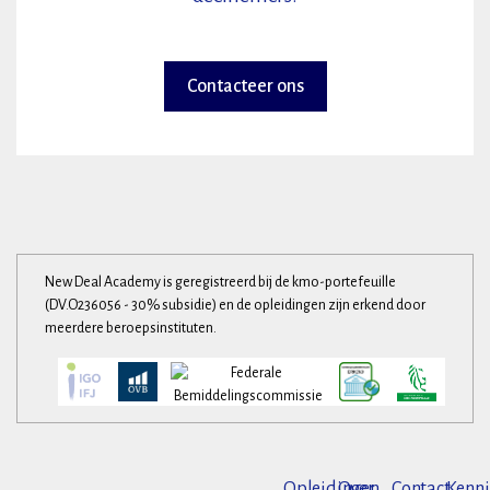
Contacteer ons
New Deal Academy is geregistreerd bij de kmo-portefeuille
(DV.O236056 - 30% subsidie) en de opleidingen zijn erkend door
meerdere beroepsinstituten.
Opleidingen
Over
Contact
Kenni