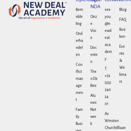
NDA
Bem
see
Blog
idde
Onz
you
FAQ
ling
e
@n
Boe
Visi
ewd
Ond
ken
e
eal.
erha
aca
Eve
ndel
Doc
dem
nts
en
ente
y
&
n
Con
We
T.
flict
The
bina
+32
man
o De
rs
(0)2
age
Beir
340
men
Alu
24
t
mni
01
Fam
Net
Av.
ily
wer
Winston
Busi
k
Churchilllaan
nes