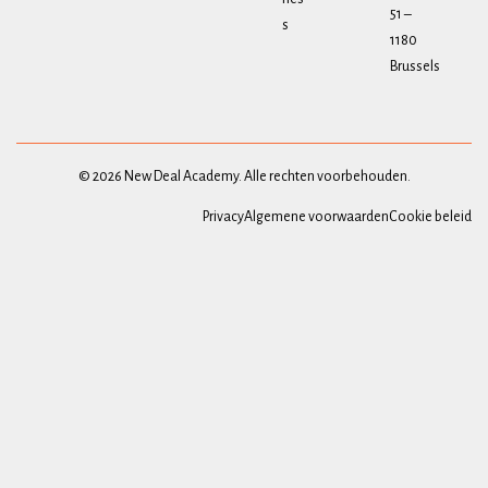
51 –
s
1180
Brussels
© 2026 New Deal Academy. Alle rechten voorbehouden.
Privacy
Algemene voorwaarden
Cookie beleid