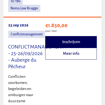
12-19u
Noma Law Brugge
€1.850,00
25 sep 2026
(excl. btw)
Conflictmanagement
Inschrijven
CONFLICTMANAGEMENT
- 25-26/09/2026
Meer info
- Auberge du
Pêcheur
Conflicten
voorkomen,
begeleiden en
ombuigen naar
duurzame