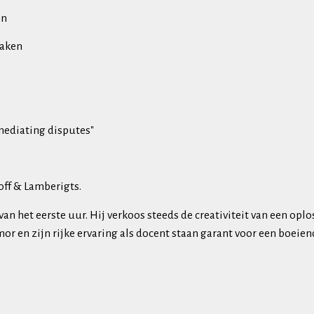
en
zaken
mediating disputes"
off & Lamberigts.
 van het eerste uur. Hij verkoos steeds de creativiteit van een 
mor en zijn rijke ervaring als docent staan garant voor een boeien