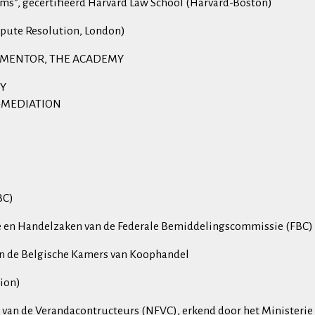
lems”, gecertifieerd Harvard Law School (Harvard-Boston)
spute Resolution, London)
AGREMENTOR, THE ACADEMY
MY
W+MEDIATION
BC)
ke en Handelzaken van de Federale Bemiddelingscommissie (FBC)
van de Belgische Kamers van Koophandel
tion)
e van de Verandacontructeurs (NFVC), erkend door het Ministeri