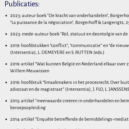
Publicaties:
2023: auteur boek "De kracht van onderhandelen", Borgerhof
"La puissance de la négociation", Borgerhoff & Langerigts, 2
2023: mede-auteur boek "Rol, statuut en deontolgie van de 
2019: hoofdstukken “conflict”, “communicatie” en “de nieuw
(Intersentia), L. DEMEYERE en S. RUTTEN (eds.)
2019: artikel “Wat kunnen België en Nederland elkaar over 
Willem Meuwissen
2016: hoofdstuk “Smaakmakers in het procesrecht. Over buit
advocaat en de magistraat” (Intersentia), J. FLO, L. JAN
2015: artikel “meerwaarde creëren in onderhandelen en be
beroepsopleiding
2014: artikel “Enquête betreffende de bemiddelings-mediat