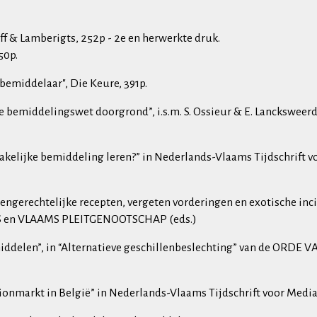
f & Lamberigts, 252p - 2e en herwerkte druk.
50p.
bemiddelaar", Die Keure, 391p.
e bemiddelingswet doorgrond”, i.s.m. S. Ossieur & E. Lancksweerd
zakelijke bemiddeling leren?” in Nederlands-Vlaams Tijdschrift v
engerechtelijke recepten, vergeten vorderingen en exotische inci
SSENS en VLAAMS PLEITGENOOTSCHAP (eds.)
middelen”, in “Alternatieve geschillenbeslechting” van de ORD
ionmarkt in België” in Nederlands-Vlaams Tijdschrift voor Medi