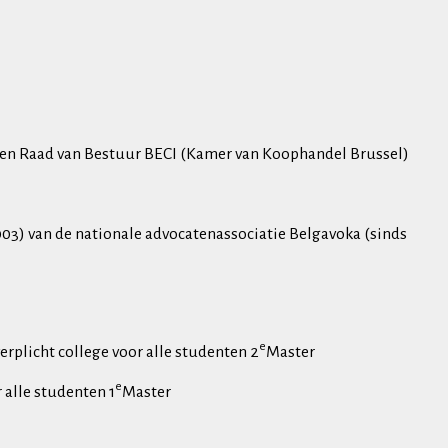
é en Raad van Bestuur BECI (Kamer van Koophandel Brussel)
003) van de nationale advocatenassociatie Belgavoka (sinds
e
rplicht college voor alle studenten 2
Master
e
 alle studenten 1
Master