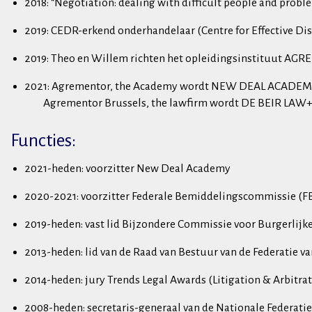
2018: “Negotiation: dealing with difficult people and prob
2019: CEDR-erkend onderhandelaar (Centre for Effective Di
2019: Theo en Willem richten het opleidingsinstituut 
2021: Agrementor, the Academy wordt NEW DEAL ACADE
Agrementor Brussels, the lawfirm wordt DE BEIR LA
Functies:
2021-heden: voorzitter New Deal Academy
2020-2021: voorzitter Federale Bemiddelingscommissie (F
2019-heden: vast lid Bijzondere Commissie voor Burgerlij
2013-heden: lid van de Raad van Bestuur van de Federatie 
2014-heden: jury Trends Legal Awards (Litigation & Arbitra
2008-heden: secretaris-generaal van de Nationale Federati