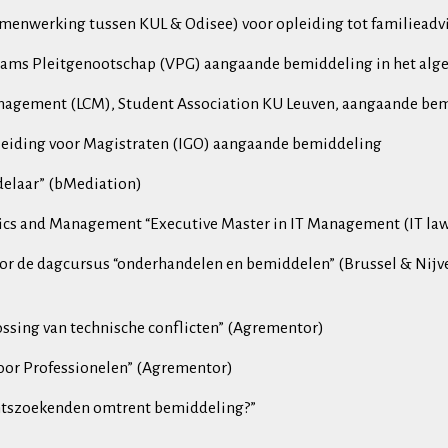
werking tussen KUL & Odisee) voor opleiding tot familieadviseur
laams Pleitgenootschap (VPG) aangaande bemiddeling in het alge
Management (LCM), Student Association KU Leuven, aangaande be
pleiding voor Magistraten (IGO) aangaande bemiddeling
delaar” (bMediation)
mics and Management “Executive Master in IT Management (IT law
or de dagcursus “onderhandelen en bemiddelen” (Brussel & Nijvel
ossing van technische conflicten” (Agrementor)
voor Professionelen” (Agrementor)
echtszoekenden omtrent bemiddeling?”