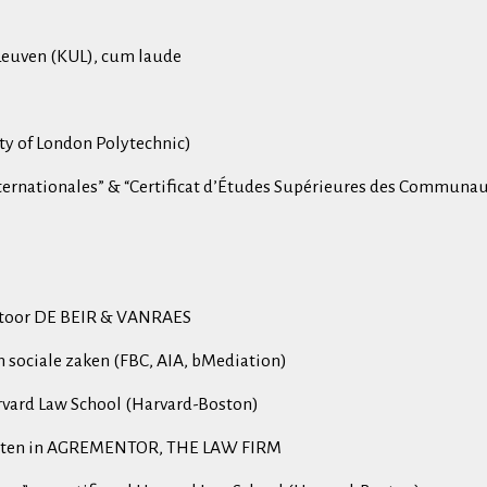
t Leuven (KUL), cum laude
ity of London Polytechnic)
nternationales” & “Certificat d’Études Supérieures des Communa
antoor DE BEIR & VANRAES
n sociale zaken (FBC, AIA, bMediation)
arvard Law School (Harvard-Boston)
achten in AGREMENTOR, THE LAW FIRM