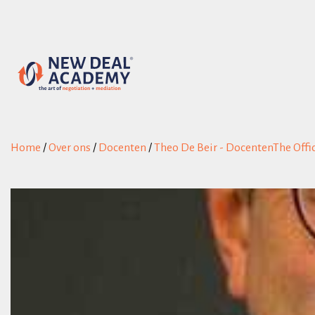
Home
/
Over ons
/
Docenten
/
Theo De Beir - DocentenThe Offi