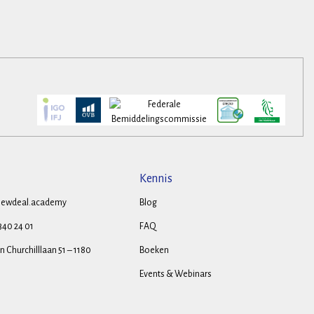
Kennis
ewdeal.academy
Blog
 340 24 01
FAQ
 Churchilllaan 51 – 1180
Boeken
Events & Webinars