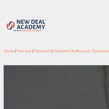
Home
/
Over ons
/
Docenten
/
Charlotte De Muynck - Docenten