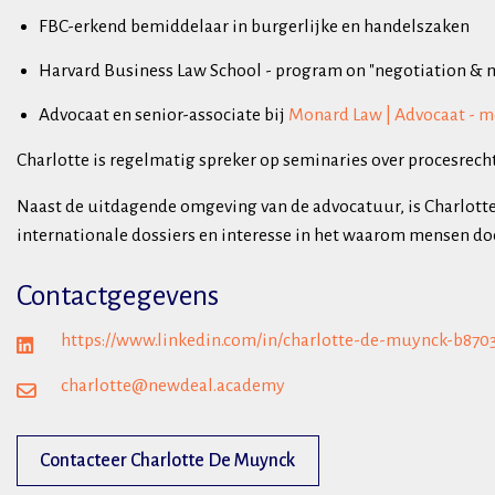
FBC-erkend bemiddelaar in burgerlijke en handelszaken
Harvard Business Law School - program on "negotiation & 
Advocaat en senior-associate bij
Monard Law | Advocaat - 
Charlotte is regelmatig spreker op seminaries over procesrech
Naast de uitdagende omgeving van de advocatuur, is Charlotte
internationale dossiers en interesse in het waarom mensen doe
Contactgegevens
https://www.linkedin.com/in/charlotte-de-muynck-b870
charlotte@newdeal.academy
Contacteer Charlotte De Muynck