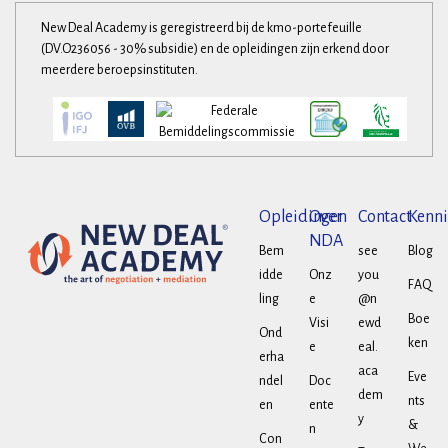
New Deal Academy is geregistreerd bij de kmo-portefeuille
(DV.O236056 - 30% subsidie) en de opleidingen zijn erkend door
meerdere beroepsinstituten.
Opleidingen
Over
Contact
Kenni
NDA
Bem
see
Blog
idde
Onz
you
FAQ
ling
e
@n
Boe
Visi
ewd
Ond
ken
e
eal.
erha
aca
Eve
ndel
Doc
dem
nts
en
ente
y
&
n
Con