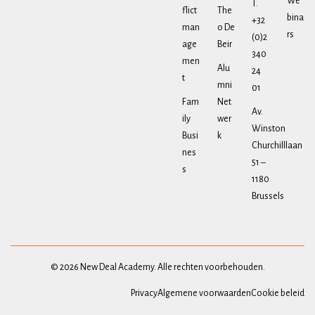
We
T.
flict
The
bina
+32
man
o De
rs
(0)2
age
Beir
340
men
Alu
24
t
mni
01
Fam
Net
Av.
ily
wer
Winston
Busi
k
Churchilllaan
nes
51 –
s
1180
Brussels
© 2026 New Deal Academy. Alle rechten voorbehouden.
Privacy
Algemene voorwaarden
Cookie beleid