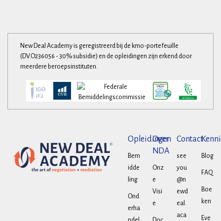
New Deal Academy is geregistreerd bij de kmo-portefeuille
(DV.O236056 - 30% subsidie) en de opleidingen zijn erkend door
meerdere beroepsinstituten.
Opleidingen
Over
Contact
Kenni
NDA
Bem
see
Blog
idde
Onz
you
FAQ
ling
e
@n
Boe
Visi
ewd
Ond
ken
e
eal.
erha
aca
Eve
ndel
Doc