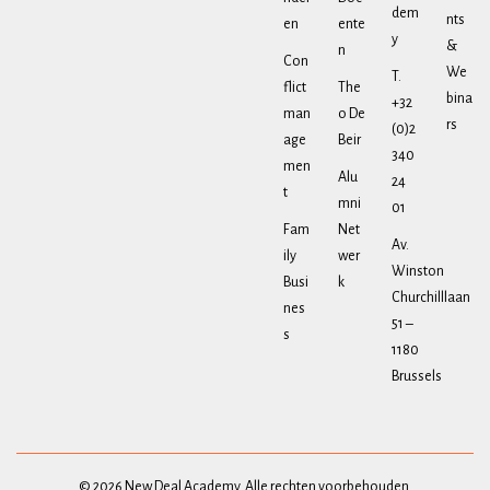
dem
nts
en
ente
y
&
n
Con
We
T.
flict
The
bina
+32
man
o De
rs
(0)2
age
Beir
340
men
Alu
24
t
mni
01
Fam
Net
Av.
ily
wer
Winston
Busi
k
Churchilllaan
nes
51 –
s
1180
Brussels
© 2026 New Deal Academy. Alle rechten voorbehouden.