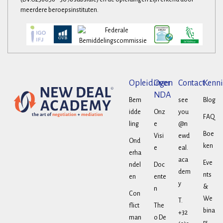
meerdere beroepsinstituten.
Opleidingen
Over
Contact
Kenni
NDA
Bem
see
Blog
idde
Onz
you
FAQ
ling
e
@n
Boe
Visi
ewd
Ond
ken
e
eal.
erha
aca
Eve
ndel
Doc
dem
nts
en
ente
y
&
n
Con
We
T.
flict
The
bina
+32
man
o De
rs