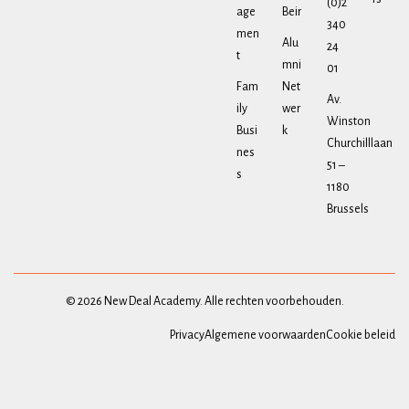
(0)2
age
Beir
340
men
Alu
24
t
mni
01
Fam
Net
Av.
ily
wer
Winston
Busi
k
Churchilllaan
nes
51 –
s
1180
Brussels
© 2026 New Deal Academy. Alle rechten voorbehouden.
Privacy
Algemene voorwaarden
Cookie beleid