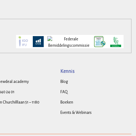
Kennis
ewdeal.academy
Blog
 340 24 01
FAQ
 Churchilllaan 51 – 1180
Boeken
Events & Webinars