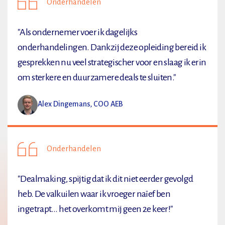
Onderhandelen
"Als ondernemer voer ik dagelijks
onderhandelingen. Dankzij deze opleiding bereid ik
gesprekken nu veel strategischer voor en slaag ik erin
om sterkere en duurzamere deals te sluiten."
Alex Dingemans, COO AEB
Onderhandelen
"Dealmaking, spijtig dat ik dit niet eerder gevolgd
heb. De valkuilen waar ik vroeger naïef ben
ingetrapt... het overkomt mij geen 2e keer!"