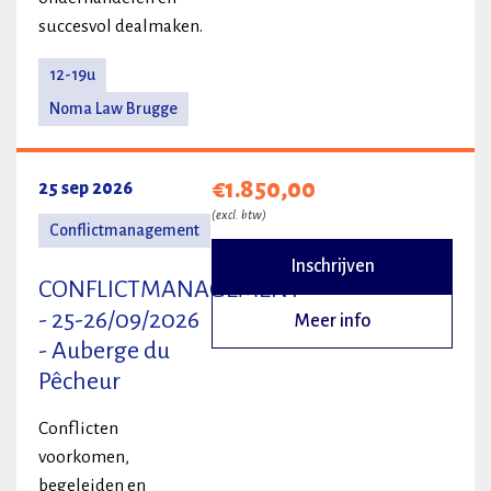
succesvol dealmaken.
12-19u
Noma Law Brugge
€1.850,00
25 sep 2026
(excl. btw)
Conflictmanagement
Inschrijven
CONFLICTMANAGEMENT
- 25-26/09/2026
Meer info
- Auberge du
Pêcheur
Conflicten
voorkomen,
begeleiden en