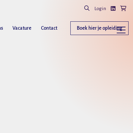
Login
ns
Vacature
Contact
Boek hier je opleiding