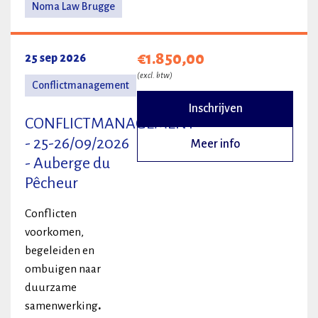
Noma Law Brugge
€1.850,00
25 sep 2026
(excl. btw)
Conflictmanagement
Inschrijven
CONFLICTMANAGEMENT
- 25-26/09/2026
Meer info
- Auberge du
Pêcheur
Conflicten
voorkomen,
begeleiden en
ombuigen naar
duurzame
samenwerking
.