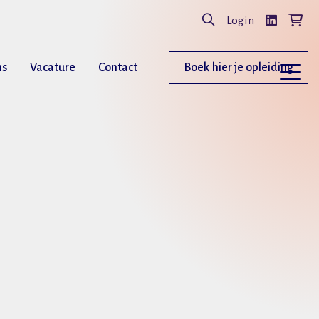
Login
ns
Vacature
Contact
Boek hier je opleiding