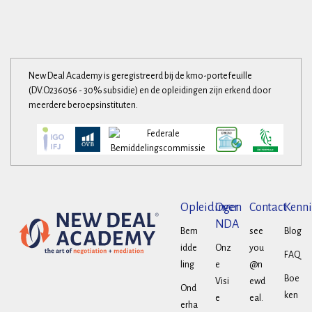
New Deal Academy is geregistreerd bij de kmo-portefeuille
(DV.O236056 - 30% subsidie) en de opleidingen zijn erkend door
meerdere beroepsinstituten.
Opleidingen
Over
Contact
Kenni
NDA
Bem
see
Blog
idde
Onz
you
FAQ
ling
e
@n
Boe
Visi
ewd
Ond
ken
e
eal.
erha