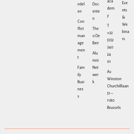
aca
Eve
ndel
Doc
dem
nts
en
ente
y
&
n
Con
We
T.
flict
The
bina
+32
man
o De
rs
(0)2
age
Beir
340
men
Alu
24
t
mni
01
Fam
Net
Av.
ily
wer
Winston
Busi
k
Churchilllaan
nes
51 –
s
1180
Brussels