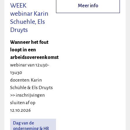
WEEK
Meer info
webinar Karin
Schuehle, Els
Druyts
Wanneer het fout
loopt in een
arbeidsovereenkomst
webinar van 12u30-
13u30
docenten: Karin
Schühle & Els Druyts
>> inschrijvingen
sluiten af op
12.10.2026
Dag van de
onderneming & HR