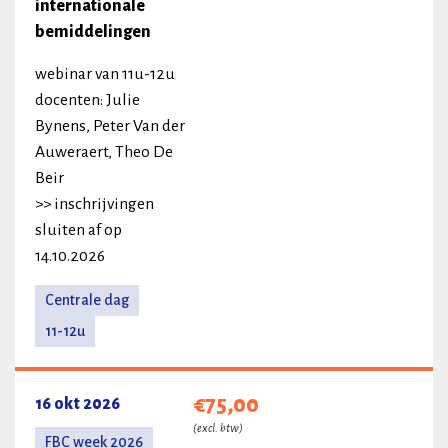
internationale
bemiddelingen
webinar van 11u-12u
docenten: Julie
Bynens, Peter Van der
Auweraert, Theo De
Beir
>> inschrijvingen
sluiten af op
14.10.2026
Centrale dag
11-12u
€75,00
16 okt 2026
(excl. btw)
FBC week 2026