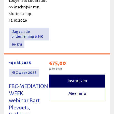
Looyens & Luc Staudt
>> inschrijvingen
sluiten af op
12.10.2026
Dag van de
onderneming & HR
16-17u
€75,00
14 okt 2026
(excl. btw)
FBC week 2026
Inschrijven
FBC-MEDIATION
WEEK
Meer info
webinar Bart
Plevoets,