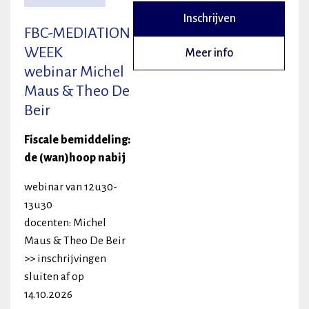
Inschrijven
FBC-MEDIATION
WEEK
Meer info
webinar Michel
Maus & Theo De
Beir
Fiscale bemiddeling:
de (wan)hoop nabij
webinar van 12u30-
13u30
docenten: Michel
Maus & Theo De Beir
>> inschrijvingen
sluiten af op
14.10.2026