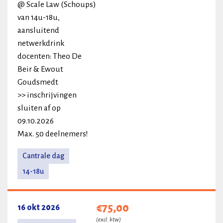
@ Scale Law (Schoups)
van 14u-18u,
aansluitend
netwerkdrink
docenten: Theo De
Beir & Ewout
Goudsmedt
>> inschrijvingen
sluiten af op
09.10.2026
Max. 50 deelnemers!
Cantrale dag
14-18u
€75,00
16 okt 2026
(excl. btw)