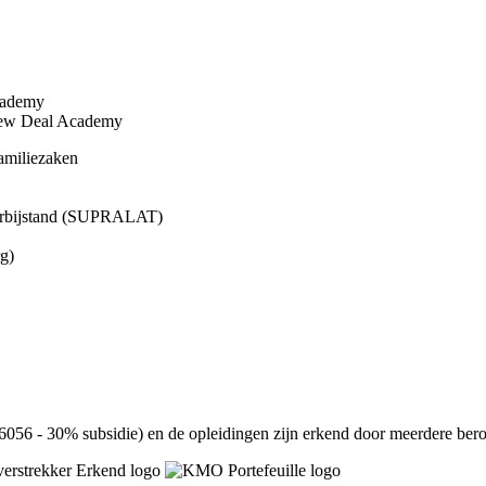
Academy
 New Deal Academy
amiliezaken
hoorbijstand (SUPRALAT)
g)
56 - 30% subsidie) en de opleidingen zijn erkend door meerdere beroe