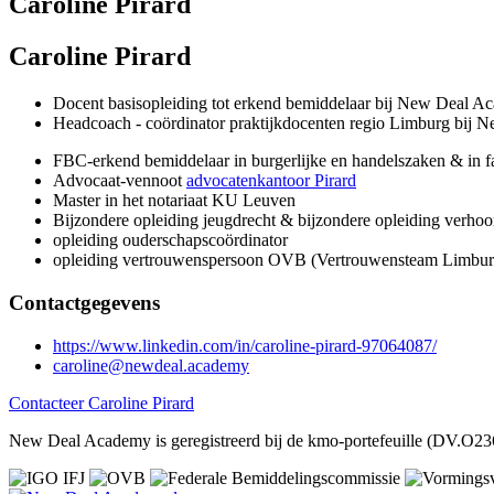
Caroline Pirard
Caroline Pirard
Docent basisopleiding tot erkend bemiddelaar bij New Deal 
Headcoach - coördinator praktijkdocenten regio Limburg bij
FBC-erkend bemiddelaar in burgerlijke en handelszaken & in f
Advocaat-vennoot
advocatenkantoor Pirard
Master in het notariaat KU Leuven
Bijzondere opleiding jeugdrecht & bijzondere opleiding ver
opleiding ouderschapscoördinator
opleiding vertrouwenspersoon OVB (Vertrouwensteam Limbur
Contactgegevens
https://www.linkedin.com/in/caroline-pirard-97064087/
caroline@newdeal.academy
Contacteer Caroline Pirard
New Deal Academy is geregistreerd bij de kmo-portefeuille (DV.O2360