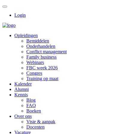
Login
Opleidingen
Bemiddelen
Onderhandelen
Conflict management
Family business
Webinars
FBC week 2026
Congres
Training op maat
Kalender
Alumni
Kennis
Blog
FAQ
Boeken
Over ons
Visie & aanpak
Docenten
Vacature