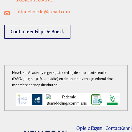
skipRedirect=true
filip.deboeck1@gmail.com
Contacteer Filip De Boeck
New Deal Academy is geregistreerd bij de kmo-portefeuille
(DV.O236056 - 30% subsidie) en de opleidingen zijn erkend door
meerdere beroepsinstituten.
Opleidingen
Over
Contact
Kenni