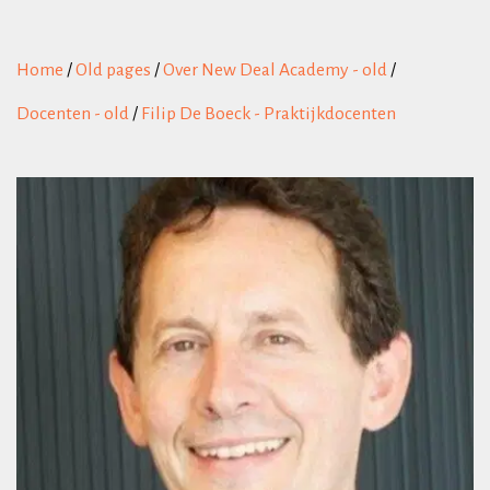
Home
/
Old pages
/
Over New Deal Academy - old
/
Docenten - old
/
Filip De Boeck - Praktijkdocenten