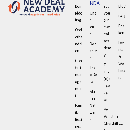
NDA
Bem
see
Blog
idde
Onz
you
FAQ
ling
e
@n
Boe
Visi
ewd
Ond
ken
e
eal.
erha
aca
Eve
ndel
Doc
dem
nts
en
ente
y
&
n
Con
We
T.
flict
The
bina
+32
man
o De
rs
(0)2
age
Beir
340
men
Alu
24
t
mni
01
Fam
Net
Av.
ily
wer
Winston
Busi
k
Churchilllaan
nes