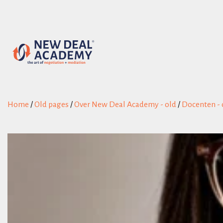
Home
/
Old pages
/
Over New Deal Academy - old
/
Docenten - 