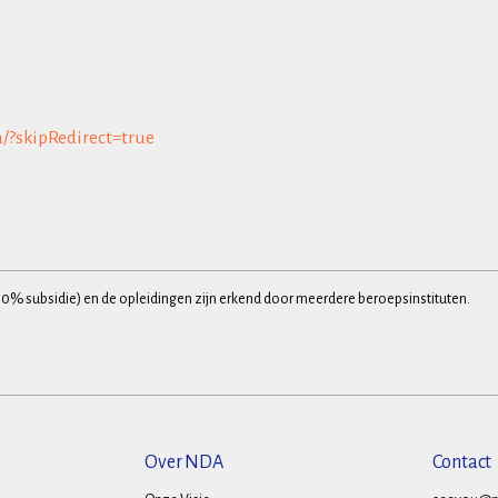
a/?skipRedirect=true
30% subsidie) en de opleidingen zijn erkend door meerdere beroepsinstituten.
Over NDA
Contact