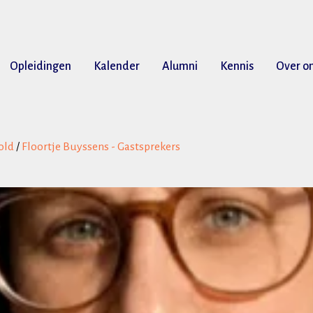
Opleidingen
Kalender
Alumni
Kennis
Over o
old
/
Floortje Buyssens - Gastsprekers