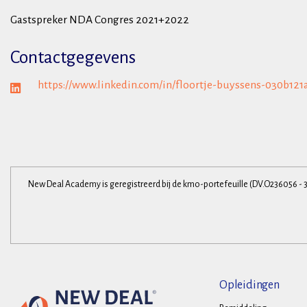
Gastspreker NDA Congres 2021+2022
Contactgegevens
https://www.linkedin.com/in/floortje-buyssens-030b121
New Deal Academy is geregistreerd bij de kmo-portefeuille (DV.O236056 - 
Opleidingen