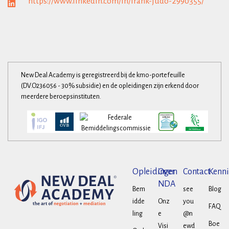
https://www.linkedin.com/in/frank-judo-2990355/
New Deal Academy is geregistreerd bij de kmo-portefeuille
(DV.O236056 - 30% subsidie) en de opleidingen zijn erkend door
meerdere beroepsinstituten.
Opleidingen
Over
Contact
Kenni
NDA
Bem
see
Blog
idde
Onz
you
FAQ
ling
e
@n
Boe
Visi
ewd