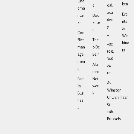
Ond
ken
e
eal.
erha
aca
Eve
ndel
Doc
dem
nts
en
ente
y
&
n
Con
We
T.
flict
The
bina
+32
man
o De
rs
(0)2
age
Beir
340
men
Alu
24
t
mni
01
Fam
Net
Av.
ily
wer
Winston
Busi
k
Churchilllaan
nes
51 –
s
1180
Brussels