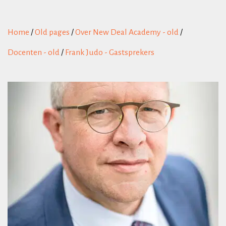
Home
/
Old pages
/
Over New Deal Academy - old
/
Docenten - old
/
Frank Judo - Gastsprekers