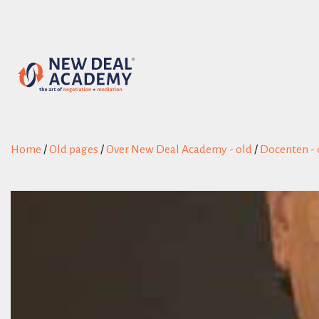
Home
/
Old pages
/
Over New Deal Academy - old
/
Docenten - 