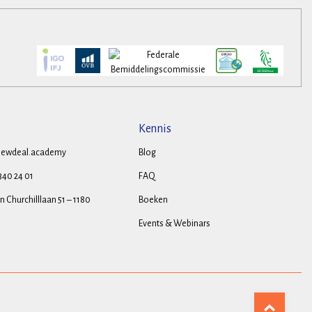
Kennis
ewdeal.academy
Blog
 340 24 01
FAQ
 Churchilllaan 51 – 1180
Boeken
Events & Webinars