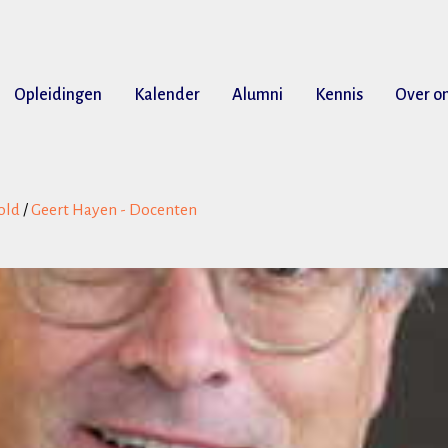
Opleidingen
Kalender
Alumni
Kennis
Over o
old
/
Geert Hayen - Docenten