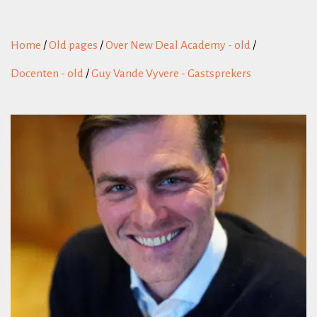
Home
/
Old pages
/
Over New Deal Academy - old
/
Docenten - old
/
Guy Vande Vyvere - Gastsprekers