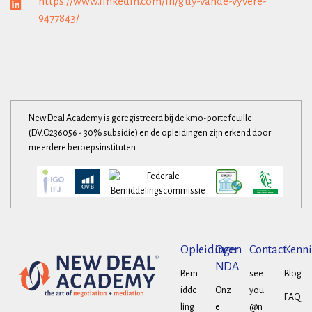
https://www.linkedin.com/in/guy-vande-vyvere-
9477843/
New Deal Academy is geregistreerd bij de kmo-portefeuille
(DV.O236056 - 30% subsidie) en de opleidingen zijn erkend door
meerdere beroepsinstituten.
Opleidingen
Over
Contact
Kenni
NDA
Bem
see
Blog
idde
Onz
you
FAQ
ling
e
@n