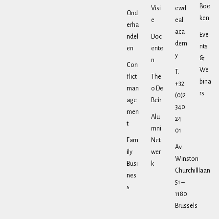
Boe
Visi
ewd
Ond
ken
e
eal.
erha
aca
Eve
ndel
Doc
dem
nts
en
ente
y
&
n
Con
We
T.
flict
The
bina
+32
man
o De
rs
(0)2
age
Beir
340
men
Alu
24
t
mni
01
Fam
Net
Av.
ily
wer
Winston
Busi
k
Churchilllaan
nes
51 –
s
1180
Brussels