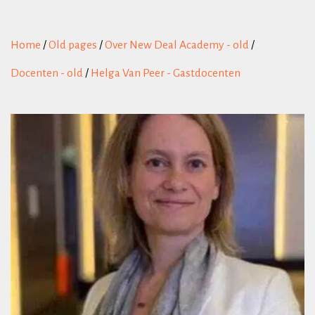
Home
/
Old pages
/
Over New Deal Academy - old
/
Docenten - old
/
Helga Van Peer - Gastdocenten