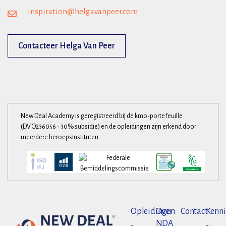
inspiration@helgavanpeer.com
Contacteer Helga Van Peer
New Deal Academy is geregistreerd bij de kmo-portefeuille
(DV.O236056 - 30% subsidie) en de opleidingen zijn erkend door
meerdere beroepsinstituten.
Opleidingen
Over
Contact
Kenni
NDA