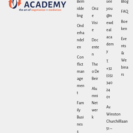
Bem
see
Blog
idde
Onz
you
FAQ
ling
e
@n
Boe
Visi
ewd
Ond
ken
e
eal.
erha
aca
Eve
ndel
Doc
dem
nts
en
ente
y
&
n
Con
We
T.
flict
The
bina
+32
man
o De
rs
(0)2
age
Beir
340
men
Alu
24
t
mni
01
Fam
Net
Av.
ily
wer
Winston
Busi
k
Churchilllaan
nes
51 –
s