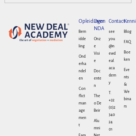
Opleidingen
Over
Contact
Kenni
NDA
Bem
see
Blog
idde
Onz
you
FAQ
ling
e
@n
Boe
Visi
ewd
Ond
ken
e
eal.
erha
aca
Eve
ndel
Doc
dem
nts
en
ente
y
&
n
Con
We
T.
flict
The
bina
+32
man
o De
rs
(0)2
age
Beir
340
men
Alu
24
t
mni
01
Fam
Net