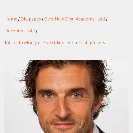
Home
/
Old pages
/
Over New Deal Academy - old
/
Docenten - old
/
Johan du Mongh - PraktijkdocentenGastsprekers