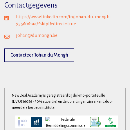
Contactgegevens
https://www.linkedin.com/in/johan-du-mongh-
9556061aa/?skipRedirect=true
johan@dumongh.be
Contacteer Johan du Mongh
New Deal Academy is geregistreerd bij de kmo-portefeuille
(DV.O236056 - 30% subsidie) en de opleidingen zijn erkend door
meerdere beroepsinstituten.