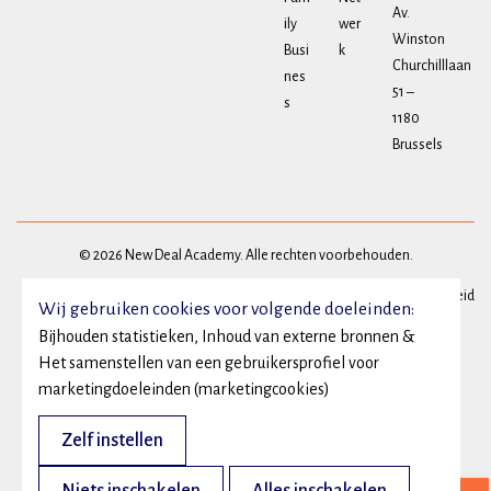
Av.
ily
wer
Winston
Busi
k
Churchilllaan
nes
51 –
s
1180
Brussels
© 2026 New Deal Academy. Alle rechten voorbehouden.
Privacy
Algemene voorwaarden
Cookie beleid
Wij gebruiken cookies voor volgende doeleinden:
Bijhouden statistieken, Inhoud van externe bronnen &
Het samenstellen van een gebruikersprofiel voor
marketingdoeleinden (marketingcookies)
Zelf instellen