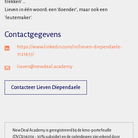
trekken’ …
Lieven in één woord: een ‘doender’, maar ook een
'leutemaker'.
Contactgegevens
https://www.linkedin.com/in/lieven-diependaele-
7121677/
lieven@newdeal.academy
Contacteer Lieven Diependaele
New Deal Academy is geregistreerd bij de kmo-portefeuille
(DV.O236056 - 30% subsidie) en de opleidingen zijn erkend door