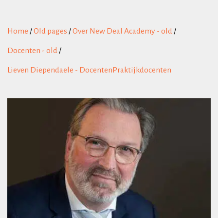
Home
/
Old pages
/
Over New Deal Academy - old
/
Docenten - old
/
Lieven Diependaele - DocentenPraktijkdocenten