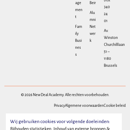
(0)2
age
Beir
340
men
Alu
24
t
mni
01
Fam
Net
Av.
ily
wer
Winston
Busi
k
Churchilllaan
nes
51 –
s
1180
Brussels
© 2026 New Deal Academy. Alle rechten voorbehouden.
Privacy
Algemene voorwaarden
Cookie beleid
Wij gebruiken cookies voor volgende doeleinden:
Bijhouden statistieken, Inhoud van externe bronnen &