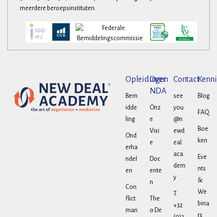
meerdere beroepsinstituten.
Opleidingen
Over
Contact
Kenni
NDA
Bem
see
Blog
idde
Onz
you
FAQ
ling
e
@n
Boe
Visi
ewd
Ond
ken
e
eal.
erha
aca
Eve
ndel
Doc
dem
nts
en
ente
y
&
n
Con
We
T.
flict
The
bina
+32
man
o De
rs