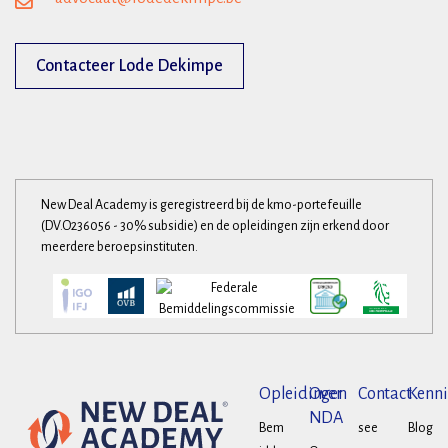
Contacteer Lode Dekimpe
New Deal Academy is geregistreerd bij de kmo-portefeuille
(DV.O236056 - 30% subsidie) en de opleidingen zijn erkend door
meerdere beroepsinstituten.
Opleidingen
Over
Contact
Kenni
NDA
Bem
see
Blog