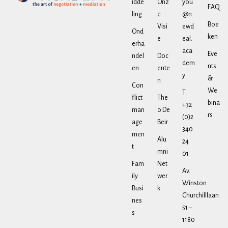
idde
Onz
you
FAQ
ling
e
@n
Boe
Visi
ewd
Ond
ken
e
eal.
erha
aca
Eve
ndel
Doc
dem
nts
en
ente
y
&
n
Con
We
T.
flict
The
bina
+32
man
o De
rs
(0)2
age
Beir
340
men
Alu
24
t
mni
01
Fam
Net
Av.
ily
wer
Winston
Busi
k
Churchilllaan
nes
51 –
s
1180