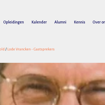
Opleidingen
Kalender
Alumni
Kennis
Over o
old
/
Lode Vrancken - Gastsprekers