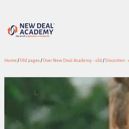
Home
/
Old pages
/
Over New Deal Academy - old
/
Docenten - 