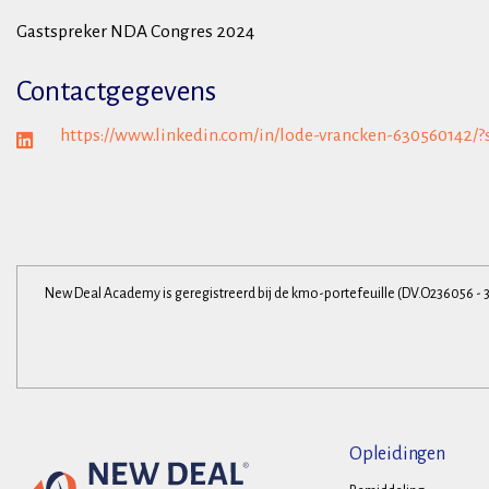
Gastspreker NDA Congres 2024
Contactgegevens
https://www.linkedin.com/in/lode-vrancken-630560142/?
New Deal Academy is geregistreerd bij de kmo-portefeuille (DV.O236056 - 
Opleidingen