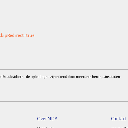
skipRedirect=true
30% subsidie) en de opleidingen zijn erkend door meerdere beroepsinstituten.
Over NDA
Contact