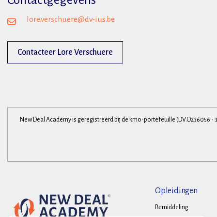
Contactgegevens
lore.verschuere@dv-ius.be
Contacteer Lore Verschuere
New Deal Academy is geregistreerd bij de kmo-portefeuille (DV.O236056 - 
Opleidingen
Bemiddeling