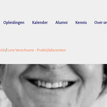
Opleidingen
Kalender
Alumni
Kennis
Over o
old
/
Lore Verschuere - Praktijkdocenten