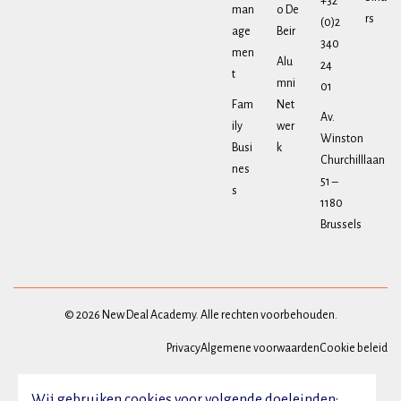
+32
man
o De
rs
(0)2
age
Beir
340
men
Alu
24
t
mni
01
Fam
Net
Av.
ily
wer
Winston
Busi
k
Churchilllaan
nes
51 –
s
1180
Brussels
© 2026 New Deal Academy. Alle rechten voorbehouden.
Privacy
Algemene voorwaarden
Cookie beleid
Wij gebruiken cookies voor volgende doeleinden: