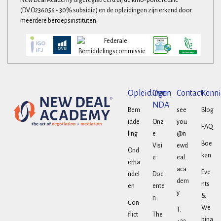
New Deal Academy is geregistreerd bij de kmo-portefeuille
(DV.O236056 - 30% subsidie) en de opleidingen zijn erkend door
meerdere beroepsinstituten.
Opleidingen
Over
Contact
Kenni
NDA
Bem
see
Blog
idde
Onz
you
FAQ
ling
e
@n
Boe
Visi
ewd
Ond
ken
e
eal.
erha
aca
Eve
ndel
Doc
dem
nts
en
ente
y
&
n
Con
We
T.
flict
The
bina