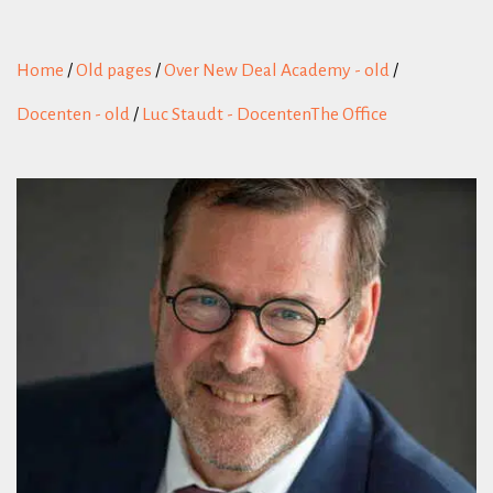
Home
/
Old pages
/
Over New Deal Academy - old
/
Docenten - old
/
Luc Staudt - DocentenThe Office