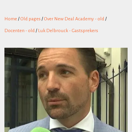
Home
/
Old pages
/
Over New Deal Academy - old
/
Docenten - old
/
Luk Delbrouck - Gastsprekers