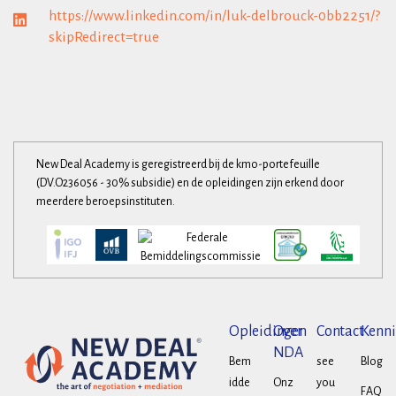
https://www.linkedin.com/in/luk-delbrouck-0bb2251/?
skipRedirect=true
New Deal Academy is geregistreerd bij de kmo-portefeuille
(DV.O236056 - 30% subsidie) en de opleidingen zijn erkend door
meerdere beroepsinstituten.
Opleidingen
Over
Contact
Kenni
NDA
Bem
see
Blog
idde
Onz
you
FAQ