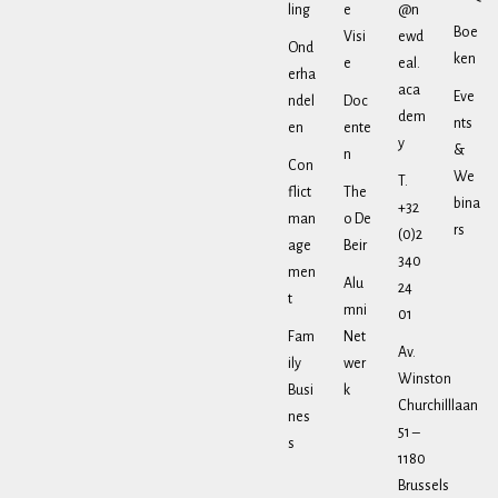
ling
e
@n
Boe
Visi
ewd
Ond
ken
e
eal.
erha
aca
Eve
ndel
Doc
dem
nts
en
ente
y
&
n
Con
We
T.
flict
The
bina
+32
man
o De
rs
(0)2
age
Beir
340
men
Alu
24
t
mni
01
Fam
Net
Av.
ily
wer
Winston
Busi
k
Churchilllaan
nes
51 –
s
1180
Brussels