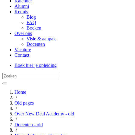
Kalender
Alumni
Kennis
Blog
FAQ
Boeken
Over ons
Visie & aanpak
Docenten
Vacature
Contact
Boek hier je opleiding
Home
/
Old pages
/
Over New Deal Academy - old
/
Docenten - old
/