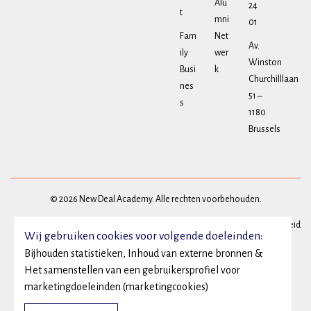
Alu
24
t
mni
01
Fam
Net
Av.
ily
wer
Winston
Busi
k
Churchilllaan
nes
51 –
s
1180
Brussels
© 2026 New Deal Academy. Alle rechten voorbehouden.
Privacy
Algemene voorwaarden
Cookie beleid
Wij gebruiken cookies voor volgende doeleinden:
Bijhouden statistieken, Inhoud van externe bronnen &
Het samenstellen van een gebruikersprofiel voor
marketingdoeleinden (marketingcookies)