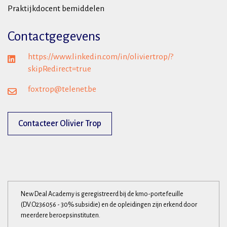
Praktijkdocent bemiddelen
Contactgegevens
https://www.linkedin.com/in/oliviertrop/?
skipRedirect=true
foxtrop@telenet.be
Contacteer Olivier Trop
New Deal Academy is geregistreerd bij de kmo-portefeuille
(DV.O236056 - 30% subsidie) en de opleidingen zijn erkend door
meerdere beroepsinstituten.