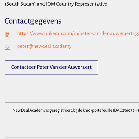
(South Sudan) and IOM Country Representative.
Contactgegevens
https://www.linkedin.com/in/peter-van-der-auweraert-3
peter@newdeal.academy
Contacteer Peter Van der Auweraert
New Deal Academy is geregistreerd bij de kmo-portefeuille (DV.O236056 - 