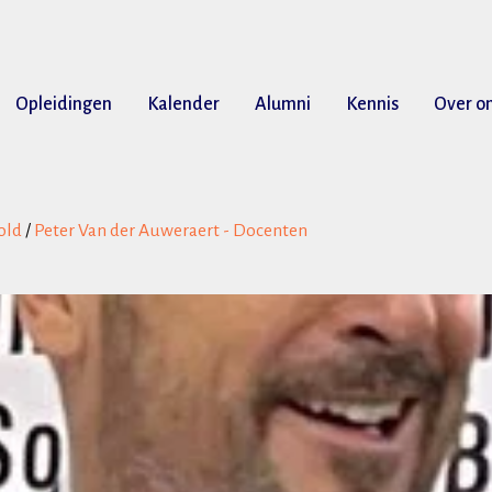
Opleidingen
Kalender
Alumni
Kennis
Over o
old
/
Peter Van der Auweraert - Docenten