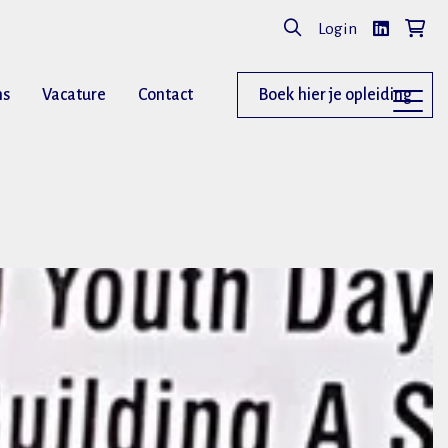
Login
ns
Vacature
Contact
Boek hier je opleiding