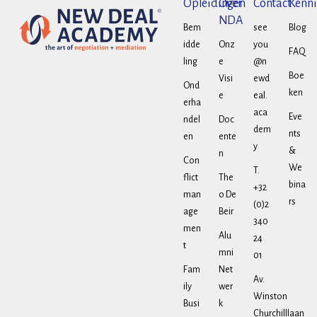
Opleidingen
Over
Contact
Kenni
NDA
Bem
see
Blog
idde
Onz
you
FAQ
ling
e
@n
Boe
Visi
ewd
Ond
ken
e
eal.
erha
aca
Eve
ndel
Doc
dem
nts
en
ente
y
&
n
Con
We
T.
flict
The
bina
+32
man
o De
rs
(0)2
age
Beir
340
men
Alu
24
t
mni
01
Fam
Net
Av.
ily
wer
Winston
Busi
k
Churchilllaan