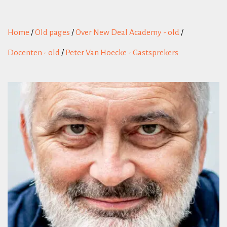
Home
/
Old pages
/
Over New Deal Academy - old
/
Docenten - old
/
Peter Van Hoecke - Gastsprekers