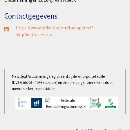
Ondernemingen 2026 @ Van Hoeck
Contactgegevens
https://www.linkedin.com/in/vhpeter/?
skipRedirect=true
New Deal Academy is geregistreerd bij de kmo-portefeuille
(DV.O236056 - 30% subsidie) en de opleidingen zijn erkend door
meerdere beroepsinstituten.