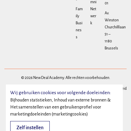
mni
01
Fam
Net
Av.
ily
wer
Winston
Busi
k
Churchilllaan
nes
51 –
s
1180
Brussels
© 2026 New Deal Academy. Alle rechten voorbehouden.
Privacy
Algemene voorwaarden
Cookie beleid
Wij gebruiken cookies voor volgende doeleinden:
Bijhouden statistieken, Inhoud van externe bronnen &
Het samenstellen van een gebruikersprofiel voor
marketingdoeleinden (marketingcookies)
Zelf instellen