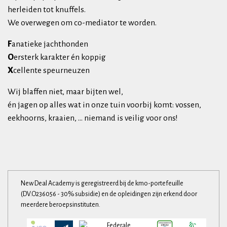
herleiden tot knuffels.
We overwegen om co-mediator te worden.
F
anatieke jachthonden
O
ersterk karakter én koppig
X
cellente speurneuzen
Wij blaffen niet, maar bijten wel,
én jagen op alles wat in onze tuin voorbij komt: vossen,
eekhoorns, kraaien, ... niemand is veilig voor ons!
New Deal Academy is geregistreerd bij de kmo-portefeuille
(DV.O236056 - 30% subsidie) en de opleidingen zijn erkend door
meerdere beroepsinstituten.