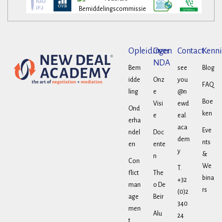
Opleidingen
Over
Contact
Kenni
NDA
Bem
see
Blog
idde
Onz
you
FAQ
ling
e
@n
Boe
Visi
ewd
Ond
ken
e
eal.
erha
aca
Eve
ndel
Doc
dem
nts
en
ente
y
&
n
Con
We
T.
flict
The
bina
+32
man
o De
rs
(0)2
age
Beir
340
men
Alu
24
t