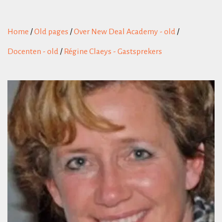
Home
/
Old pages
/
Over New Deal Academy - old
/
Docenten - old
/
Régine Claeys - Gastsprekers