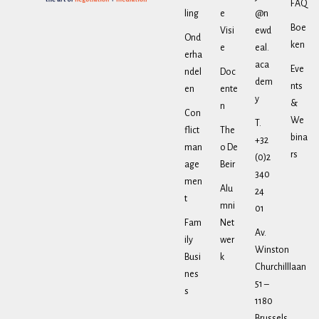
FAQ
ling
e
@n
Boe
Visi
ewd
Ond
ken
e
eal.
erha
aca
Eve
ndel
Doc
dem
nts
en
ente
y
&
n
Con
We
T.
flict
The
bina
+32
man
o De
rs
(0)2
age
Beir
340
men
Alu
24
t
mni
01
Fam
Net
Av.
ily
wer
Winston
Busi
k
Churchilllaan
nes
51 –
s
1180
Brussels