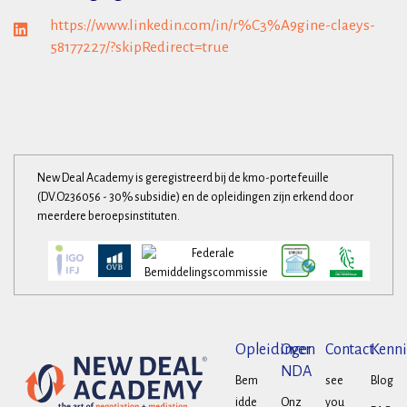
https://www.linkedin.com/in/r%C3%A9gine-claeys-
58177227/?skipRedirect=true
New Deal Academy is geregistreerd bij de kmo-portefeuille
(DV.O236056 - 30% subsidie) en de opleidingen zijn erkend door
meerdere beroepsinstituten.
Opleidingen
Over
Contact
Kenni
NDA
Bem
see
Blog
idde
Onz
you