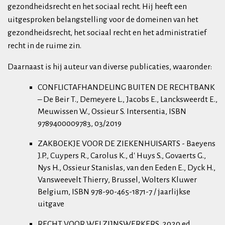
gezondheidsrecht en het sociaal recht. Hij heeft een
uitgesproken belangstelling voor de domeinen van het
gezondheidsrecht, het sociaal recht en het administratief
recht in de ruime zin.
Daarnaast is hij auteur van diverse publicaties, waaronder:
CONFLICTAFHANDELING BUITEN DE RECHTBANK
– De Beir T., Demeyere L., Jacobs E., Lancksweerdt E.,
Meuwissen W., Ossieur S. Intersentia, ISBN
9789400009783, 03/2019
ZAKBOEKJE VOOR DE ZIEKENHUISARTS - Baeyens
J.P., Cuypers R., Carolus K., d' Huys S., Govaerts G.,
Nys H., Ossieur Stanislas, van den Eeden E., Dyck H.,
Vansweevelt Thierry, Brussel, Wolters Kluwer
Belgium, ISBN 978-90-465-1871-7 / jaarlijkse
uitgave
RECHT VOOR WELZIJNSWERKERS, 2020 ed.