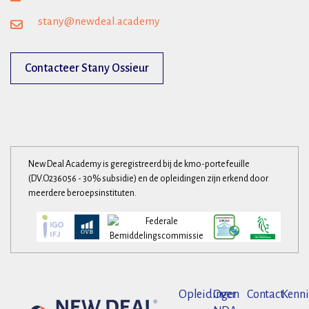
stany@newdeal.academy
Contacteer Stany Ossieur
New Deal Academy is geregistreerd bij de kmo-portefeuille
(DV.O236056 - 30% subsidie) en de opleidingen zijn erkend door
meerdere beroepsinstituten.
Opleidingen
Over
Contact
Kenni