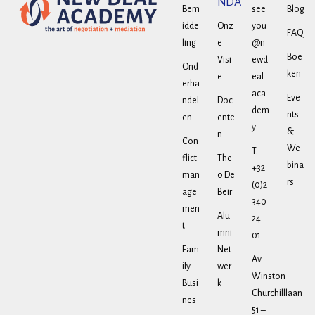
NDA
Bem
see
Blog
idde
Onz
you
FAQ
ling
e
@n
Boe
Visi
ewd
Ond
ken
e
eal.
erha
aca
Eve
ndel
Doc
dem
nts
en
ente
y
&
n
Con
We
T.
flict
The
bina
+32
man
o De
rs
(0)2
age
Beir
340
men
Alu
24
t
mni
01
Fam
Net
Av.
ily
wer
Winston
Busi
k
Churchilllaan
nes
51 –