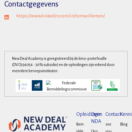
Contactgegevens
https://www.linkedin.com/in/tomwillemen/
New Deal Academy is geregistreerd bij de kmo-portefeuille
(DV.O236056 - 30% subsidie) en de opleidingen zijn erkend door
meerdere beroepsinstituten.
Opleidingen
Over
Contact
Kenni
NDA
Bem
see
Blog
idde
Onz
you