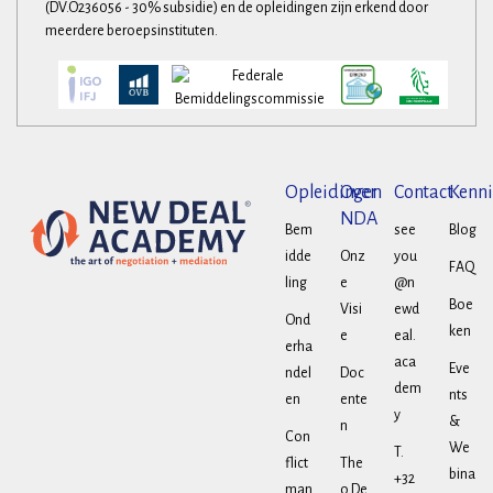
(DV.O236056 - 30% subsidie) en de opleidingen zijn erkend door
meerdere beroepsinstituten.
Opleidingen
Over
Contact
Kenni
NDA
Bem
see
Blog
idde
Onz
you
FAQ
ling
e
@n
Boe
Visi
ewd
Ond
ken
e
eal.
erha
aca
Eve
ndel
Doc
dem
nts
en
ente
y
&
n
Con
We
T.
flict
The
bina
+32
man
o De