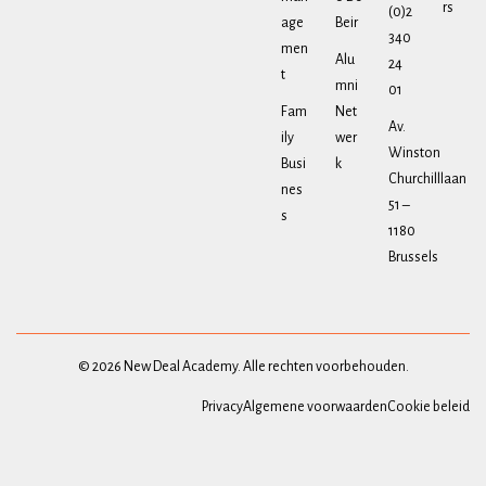
rs
(0)2
age
Beir
340
men
Alu
24
t
mni
01
Fam
Net
Av.
ily
wer
Winston
Busi
k
Churchilllaan
nes
51 –
s
1180
Brussels
© 2026 New Deal Academy. Alle rechten voorbehouden.
Privacy
Algemene voorwaarden
Cookie beleid