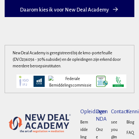
Daarom kies ik voor New Deal Academy
New Deal Academy is geregistreerd bij de kmo-portefeuille
(DV.O236056 - 30% subsidie) en de opleidingen zijn erkend door
meerdere beroepsinstituten.
Opleidingen
Over
Contact
Kenni
NDA
Bem
see
Blog
idde
Onz
you
FAQ
ling
e
@n