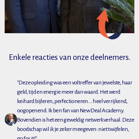
Enkele reacties van onze deelnemers.
"Deze opleiding was een voltreffer van jewelste, haar
geld, tijd en energie meer dan waard. Het werd
keihard bijleren, perfectioneren... heel verrijkend,
oogopenend. Ik ben fan van New Deal Academy.
Bovendien is het een geweldig netwerkverhaal. Deze
boodschap wil ik je zeker meegeven: niet twijfelen,
go for it!"