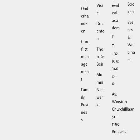
Boe
Visi
ewd
Ond
ken
e
eal.
erha
aca
Eve
ndel
Doc
dem
nts
en
ente
y
&
n
Con
We
T.
flict
The
bina
+32
man
o De
rs
(0)2
age
Beir
340
men
Alu
24
t
mni
01
Fam
Net
Av.
ily
wer
Winston
Busi
k
Churchilllaan
nes
51 –
s
1180
Brussels