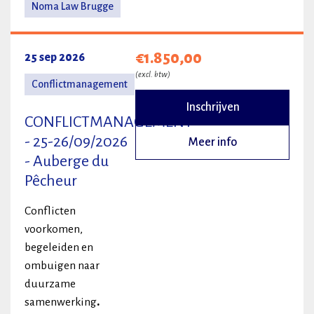
Noma Law Brugge
€1.850,00
25 sep 2026
(excl. btw)
Conflictmanagement
Inschrijven
CONFLICTMANAGEMENT
- 25-26/09/2026
Meer info
- Auberge du
Pêcheur
Conflicten
voorkomen,
begeleiden en
ombuigen naar
duurzame
samenwerking
.