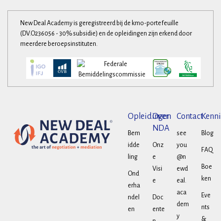
New Deal Academy is geregistreerd bij de kmo-portefeuille
(DV.O236056 - 30% subsidie) en de opleidingen zijn erkend door
meerdere beroepsinstituten.
Opleidingen
Over
Contact
Kenni
NDA
Bem
see
Blog
idde
Onz
you
FAQ
ling
e
@n
Boe
Visi
ewd
Ond
ken
e
eal.
erha
aca
Eve
ndel
Doc
dem
nts
en
ente
y
&