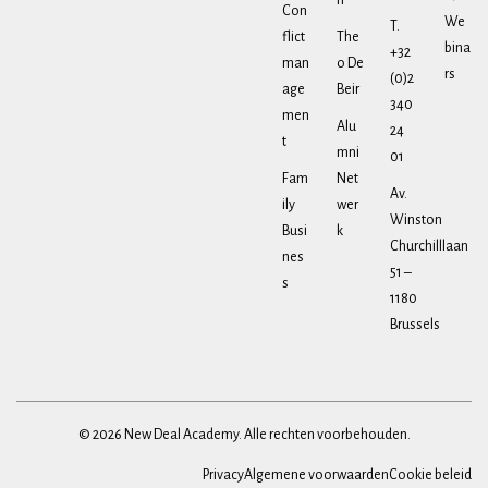
n
Con
We
T.
flict
The
bina
+32
man
o De
rs
(0)2
age
Beir
340
men
Alu
24
t
mni
01
Fam
Net
Av.
ily
wer
Winston
Busi
k
Churchilllaan
nes
51 –
s
1180
Brussels
© 2026 New Deal Academy. Alle rechten voorbehouden.
Privacy
Algemene voorwaarden
Cookie beleid