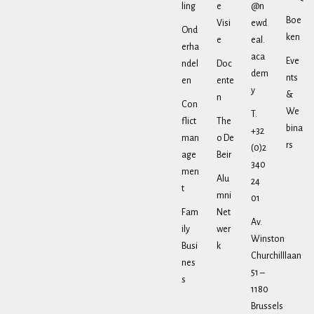
ling
e
@n
Boe
Visi
ewd
Ond
ken
e
eal.
erha
aca
Eve
ndel
Doc
dem
nts
en
ente
y
&
n
Con
We
T.
flict
The
bina
+32
man
o De
rs
(0)2
age
Beir
340
men
Alu
24
t
mni
01
Fam
Net
Av.
ily
wer
Winston
Busi
k
Churchilllaan
nes
51 –
s
1180
Brussels