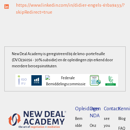
https://www.linkedin.com/in/didier-engels-61ba9a33/?
skipRedirect=true
New Deal Academy is geregistreerd bij de kmo-portefeuille
(DV.O236056 - 30% subsidie) en de opleidingen zijn erkend door
meerdere beroepsinstituten.
Opleidingen
Over
Contact
Kenni
NDA
Bem
see
Blog
idde
Onz
you
FAQ