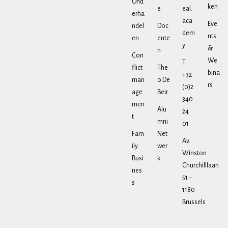
Ond
ken
e
eal.
erha
aca
Eve
ndel
Doc
dem
nts
en
ente
y
&
n
Con
We
T.
flict
The
bina
+32
man
o De
rs
(0)2
age
Beir
340
men
Alu
24
t
mni
01
Fam
Net
Av.
ily
wer
Winston
Busi
k
Churchilllaan
nes
51 –
s
1180
Brussels