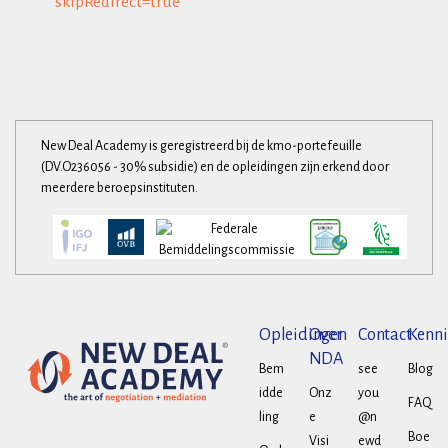
skipRedirect=true
New Deal Academy is geregistreerd bij de kmo-portefeuille
(DV.O236056 - 30% subsidie) en de opleidingen zijn erkend door
meerdere beroepsinstituten.
Opleidingen
Over
Contact
Kenni
NDA
Bem
see
Blog
idde
Onz
you
FAQ
ling
e
@n
Boe
Visi
ewd