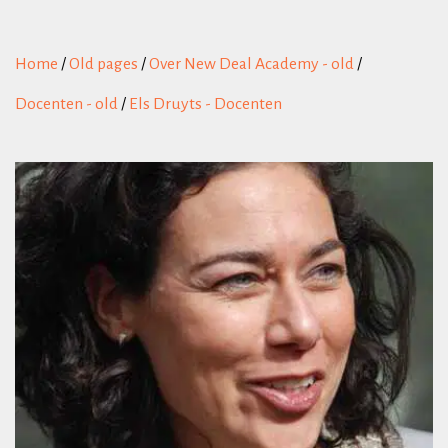
Home
/
Old pages
/
Over New Deal Academy - old
/
Docenten - old
/
Els Druyts - Docenten