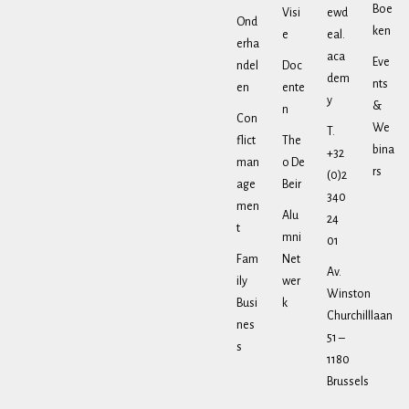
Boe
Visi
ewd
Ond
ken
e
eal.
erha
aca
Eve
ndel
Doc
dem
nts
en
ente
y
&
n
Con
We
T.
flict
The
bina
+32
man
o De
rs
(0)2
age
Beir
340
men
Alu
24
t
mni
01
Fam
Net
Av.
ily
wer
Winston
Busi
k
Churchilllaan
nes
51 –
s
1180
Brussels