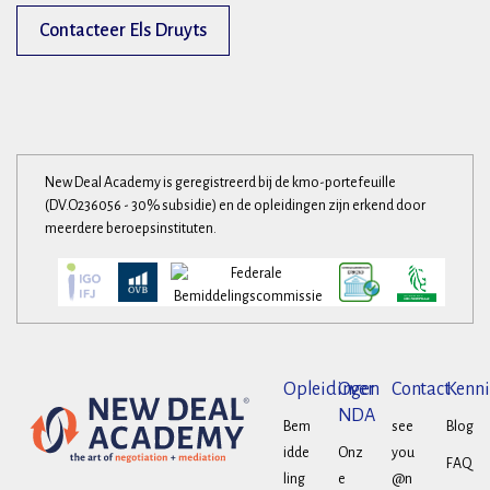
Contacteer Els Druyts
New Deal Academy is geregistreerd bij de kmo-portefeuille
(DV.O236056 - 30% subsidie) en de opleidingen zijn erkend door
meerdere beroepsinstituten.
Opleidingen
Over
Contact
Kenni
NDA
Bem
see
Blog
idde
Onz
you
FAQ
ling
e
@n