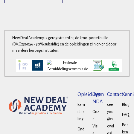
New Deal Academy is geregistreerd bij de kmo-portefeuille
(DV.O236056 - 30% subsidie) en de opleidingen zijn erkend door
meerdere beroepsinstituten.
Opleidingen
Over
Contact
Kenni
NDA
Bem
see
Blog
idde
Onz
you
FAQ
ling
e
@n
Boe
Visi
ewd
Ond
ken
e
eal.