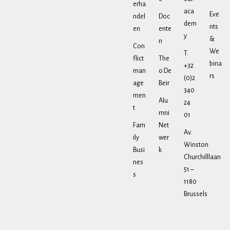
erha
aca
Eve
ndel
Doc
dem
nts
en
ente
y
&
n
Con
We
T.
flict
The
bina
+32
man
o De
rs
(0)2
age
Beir
340
men
Alu
24
t
mni
01
Fam
Net
Av.
ily
wer
Winston
Busi
k
Churchilllaan
nes
51 –
s
1180
Brussels