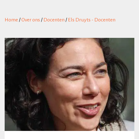
Home
/
Over ons
/
Docenten
/
Els Druyts - Docenten