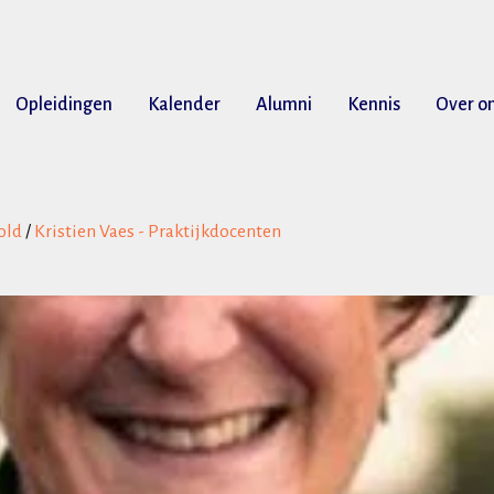
Opleidingen
Kalender
Alumni
Kennis
Over o
old
/
Kristien Vaes - Praktijkdocenten