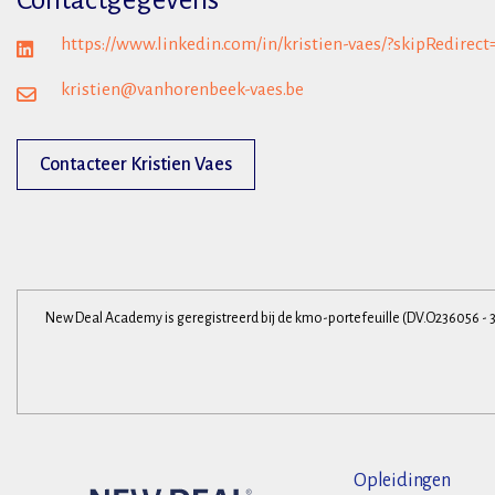
Contactgegevens
https://www.linkedin.com/in/kristien-vaes/?skipRedirect
kristien@vanhorenbeek-vaes.be
Contacteer Kristien Vaes
New Deal Academy is geregistreerd bij de kmo-portefeuille (DV.O236056 - 
Opleidingen