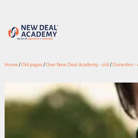
Home
/
Old pages
/
Over New Deal Academy - old
/
Docenten - 