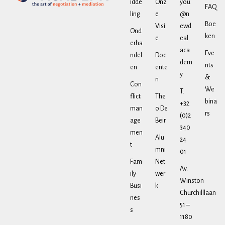
idde
Onz
you
FAQ
ling
e
@n
Boe
Visi
ewd
Ond
ken
e
eal.
erha
aca
Eve
ndel
Doc
dem
nts
en
ente
y
&
n
Con
We
T.
flict
The
bina
+32
man
o De
rs
(0)2
age
Beir
340
men
Alu
24
t
mni
01
Fam
Net
Av.
ily
wer
Winston
Busi
k
Churchilllaan
nes
51 –
s
1180