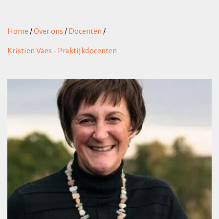
Home
/
Over ons
/
Docenten
/
Kristien Vaes - Praktijkdocenten