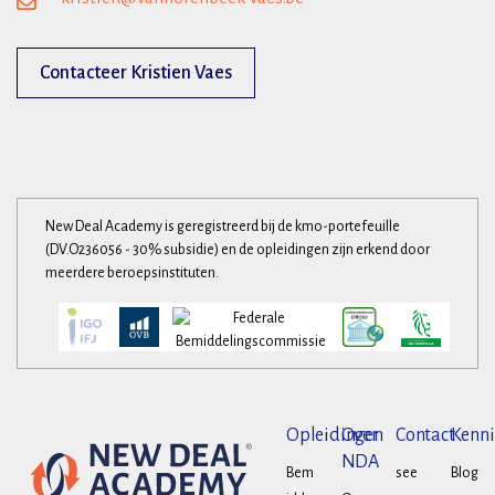
Contacteer Kristien Vaes
New Deal Academy is geregistreerd bij de kmo-portefeuille
(DV.O236056 - 30% subsidie) en de opleidingen zijn erkend door
meerdere beroepsinstituten.
Opleidingen
Over
Contact
Kenni
NDA
Bem
see
Blog