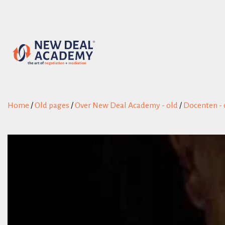
Home
/
Old pages
/
Over New Deal Academy - old
/
Docenten - 