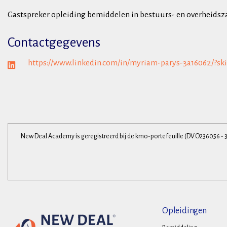
Gastspreker opleiding bemiddelen in bestuurs- en overheids
Contactgegevens
https://www.linkedin.com/in/myriam-parys-3a16062/?sk
New Deal Academy is geregistreerd bij de kmo-portefeuille (DV.O236056 - 
Opleidingen