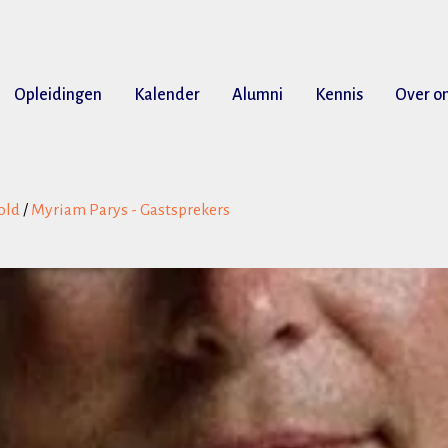
Opleidingen
Kalender
Alumni
Kennis
Over o
old
/
Myriam Parys - Gastsprekers