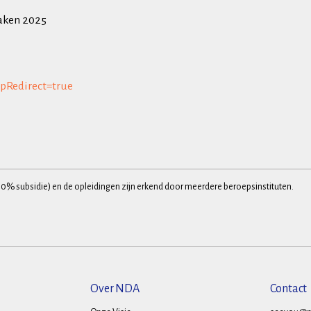
zaken 2025
ipRedirect=true
30% subsidie) en de opleidingen zijn erkend door meerdere beroepsinstituten.
Over NDA
Contact