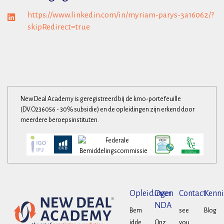
https://www.linkedin.com/in/myriam-parys-3a16062/?
skipRedirect=true
New Deal Academy is geregistreerd bij de kmo-portefeuille
(DV.O236056 - 30% subsidie) en de opleidingen zijn erkend door
meerdere beroepsinstituten.
Opleidingen
Over
Contact
Kenni
NDA
Bem
see
Blog
idde
Onz
you