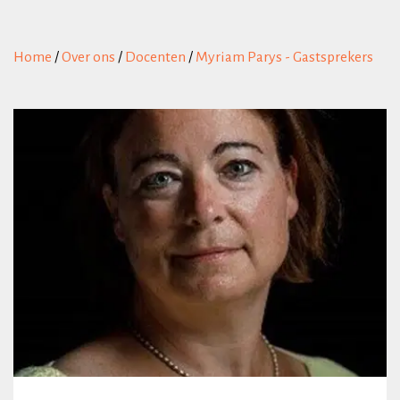
Home
/
Over ons
/
Docenten
/
Myriam Parys - Gastsprekers