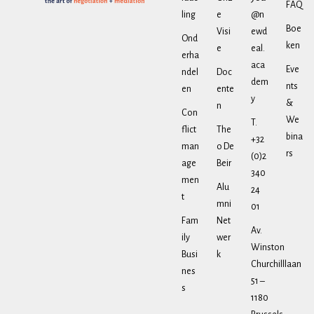
FAQ
ling
e
@n
Boe
Visi
ewd
Ond
ken
e
eal.
erha
aca
Eve
ndel
Doc
dem
nts
en
ente
y
&
n
Con
We
T.
flict
The
bina
+32
man
o De
rs
(0)2
age
Beir
340
men
Alu
24
t
mni
01
Fam
Net
Av.
ily
wer
Winston
Busi
k
Churchilllaan
nes
51 –
s
1180