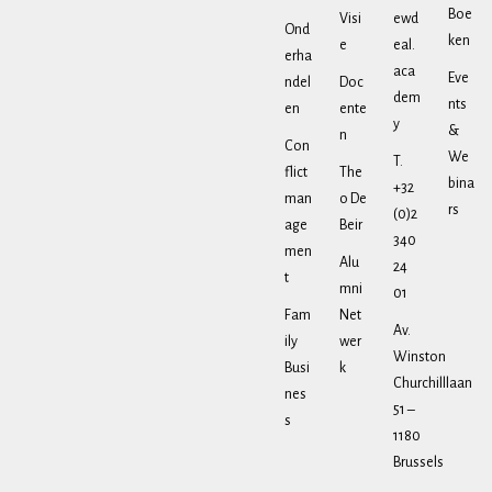
Boe
Visi
ewd
Ond
ken
e
eal.
erha
aca
Eve
ndel
Doc
dem
nts
en
ente
y
&
n
Con
We
T.
flict
The
bina
+32
man
o De
rs
(0)2
age
Beir
340
men
Alu
24
t
mni
01
Fam
Net
Av.
ily
wer
Winston
Busi
k
Churchilllaan
nes
51 –
s
1180
Brussels