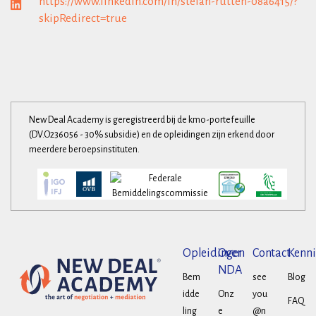
https://www.linkedin.com/in/stefan-rutten-08a6415/?
skipRedirect=true
New Deal Academy is geregistreerd bij de kmo-portefeuille
(DV.O236056 - 30% subsidie) en de opleidingen zijn erkend door
meerdere beroepsinstituten.
Opleidingen
Over
Contact
Kenni
NDA
Bem
see
Blog
idde
Onz
you
FAQ
ling
e
@n